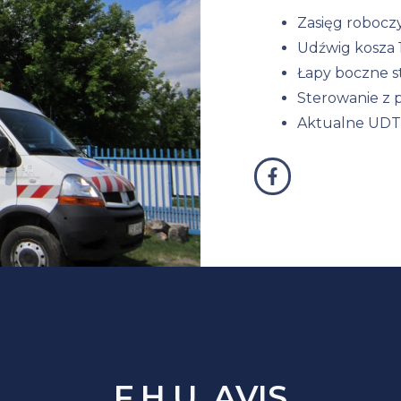
Zasięg robocz
Udźwig kosza 
Łapy boczne st
Sterowanie z pi
Aktualne UDT 
F.H.U. AVIS