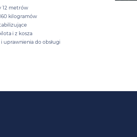
y 12 metrów
160 kilogramów
abilizujące
lota i z kosza
i uprawnienia do obsługi