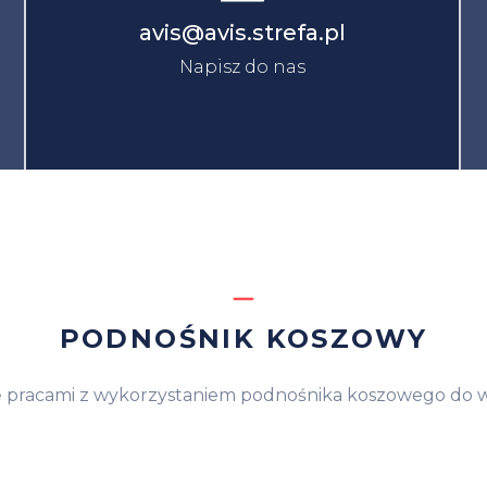
avis@avis.strefa.pl
Napisz do nas
PODNOŚNIK KOSZOWY
 pracami z wykorzystaniem podnośnika koszowego do w