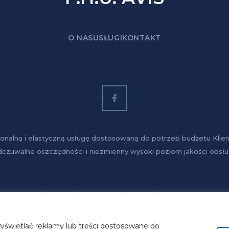
O NAS
USŁUGI
KONTAKT
onalną i elastyczną usługę dostosowaną do potrzeb budżetu Klien
dczuwalne oszczędności i niezmienny wysoki poziom jakości obsług
Polityka Cookies
Polityka Prywatności
yświetlać reklamy lub treści dostosowane do
@ 2026 F.H.U. AVIS